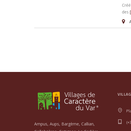
Créé
des
[
VILLA
Pl
(+
Ampus, Aups, Bargème, Callian,