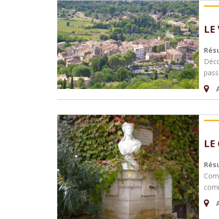
LE
Rés
Décou
pass
LE
Rés
Comm
com