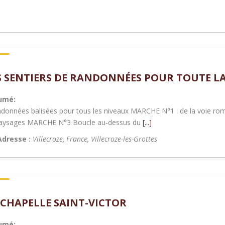
S SENTIERS DE RANDONNÉES POUR TOUTE LA
umé:
ndonnées balisées pour tous les niveaux MARCHE N°1 : de la voie r
aysages MARCHE N°3 Boucle au-dessus du
[...]
Adresse :
Villecroze, France
,
Villecroze-les-Grottes
 CHAPELLE SAINT-VICTOR
umé: