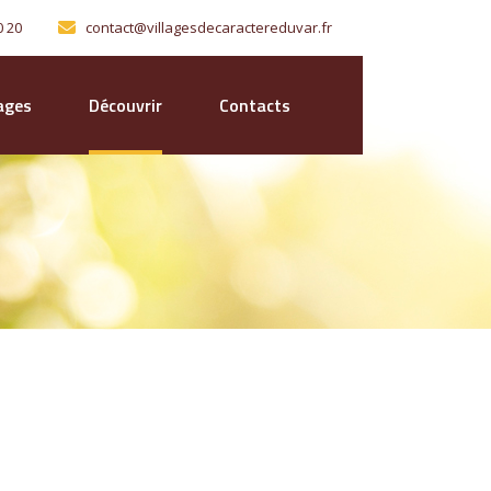
0 20
contact@villagesdecaractereduvar.fr
lages
Découvrir
Contacts