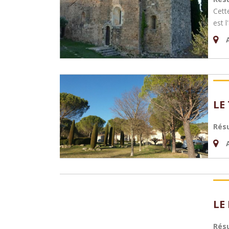
Cett
est l
LE
Rés
LE
Rés