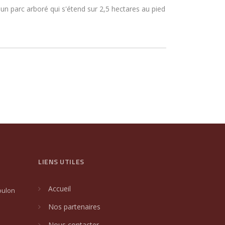
 un parc arboré qui s'étend sur 2,5 hectares au pied
LIENS UTILES
Accueil
oulon
Nos partenaires
Nous contacter