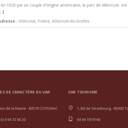
 en 1920 par un couple d'origine américaine, le parc de Villecroze est
...]
Adresse :
Villecroze, France
,
Villecroze-les-Grottes
GES DE CARACTÈRE DU VAR
VAR TOURISME
ace de la Mairie - 83570 COTIGNAC
1, Bd de Strasbourg - 83000 T
33) 4 94 72 60 20
04 94 18 59 60