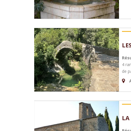
LE
Rés
4 ra
de p
LA
Rés