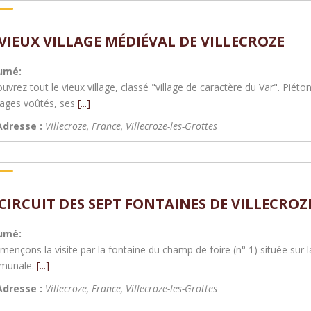
 VIEUX VILLAGE MÉDIÉVAL DE VILLECROZE
umé:
vrez tout le vieux village, classé "village de caractère du Var". Piéton
ages voûtés, ses
[...]
Adresse :
Villecroze, France
,
Villecroze-les-Grottes
 CIRCUIT DES SEPT FONTAINES DE VILLECROZ
umé:
ençons la visite par la fontaine du champ de foire (n° 1) située sur la
munale.
[...]
Adresse :
Villecroze, France
,
Villecroze-les-Grottes