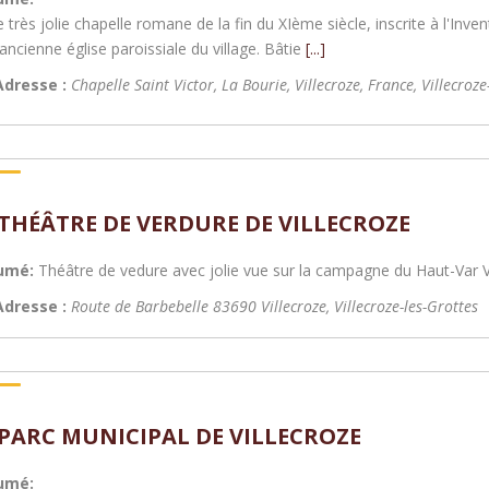
e très jolie chapelle romane de la fin du XIème siècle, inscrite à l'I
'ancienne église paroissiale du village. Bâtie
[...]
Adresse :
Chapelle Saint Victor, La Bourie, Villecroze, France
,
Villecroze
 THÉÂTRE DE VERDURE DE VILLECROZE
umé:
Théâtre de vedure avec jolie vue sur la campagne du Haut-Var Ver
Adresse :
Route de Barbebelle 83690 Villecroze
,
Villecroze-les-Grottes
 PARC MUNICIPAL DE VILLECROZE
umé: