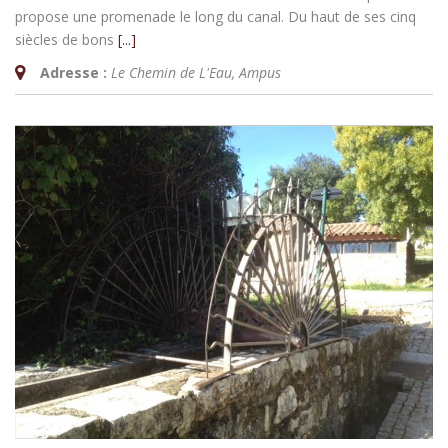
propose une promenade le long du canal. Du haut de ses cinq
siècles de bons
[...]
Adresse :
Le Chemin de L'Eau
,
Ampus