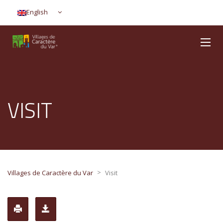
English
VISIT
>
Villages de Caractère du Var
Visit