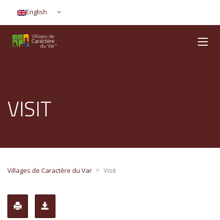
English
VISIT
>
Villages de Caractère du Var
Visit