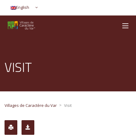
English
VISIT
>
Villages de Caractère du Var
Visit