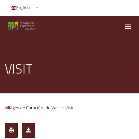
English
VISIT
>
Villages de Caractère du Var
Visit