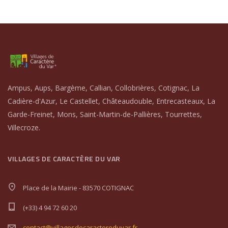
Ampus, Aups, Bargème, Callian, Collobrières, Cotignac, La
Cadière-d'Azur, Le Castellet, Châteaudouble, Entrecasteaux, La
Garde-Freinet, Mons, Saint-Martin-de-Pallières, Tourrettes,
Villecroze.
VILLAGES DE CARACTÈRE DU VAR
Place de la Mairie - 83570 COTIGNAC
(+33) 4 94 72 60 20
contact@villagesdecaractereduvar.fr