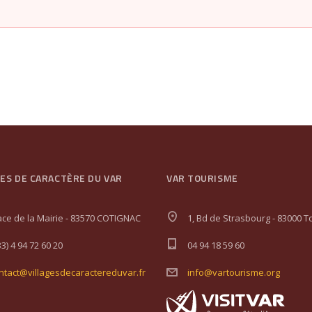
GES DE CARACTÈRE DU VAR
VAR TOURISME
ace de la Mairie - 83570 COTIGNAC
1, Bd de Strasbourg - 83000 T
33) 4 94 72 60 20
04 94 18 59 60
ntact@villagesdecaractereduvar.fr
info@vartourisme.org