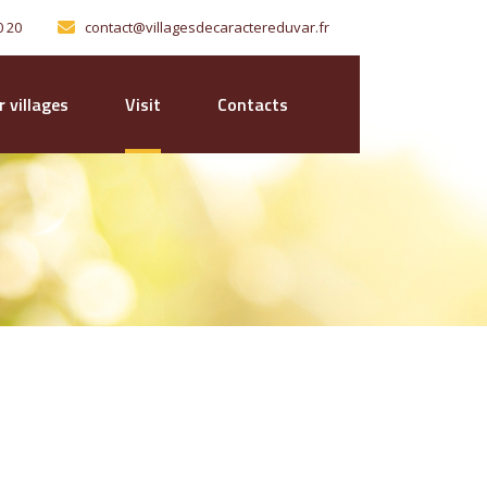
0 20
contact@villagesdecaractereduvar.fr
 villages
Visit
Contacts