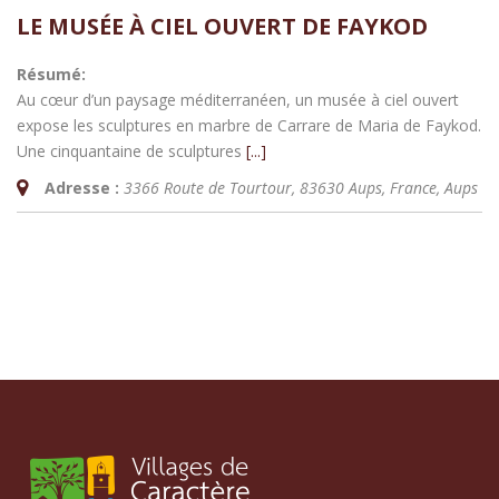
LE MUSÉE À CIEL OUVERT DE FAYKOD
Résumé:
Au cœur d’un paysage méditerranéen, un musée à ciel ouvert
expose les sculptures en marbre de Carrare de Maria de Faykod.
Une cinquantaine de sculptures
[...]
Adresse :
3366 Route de Tourtour, 83630 Aups, France
,
Aups