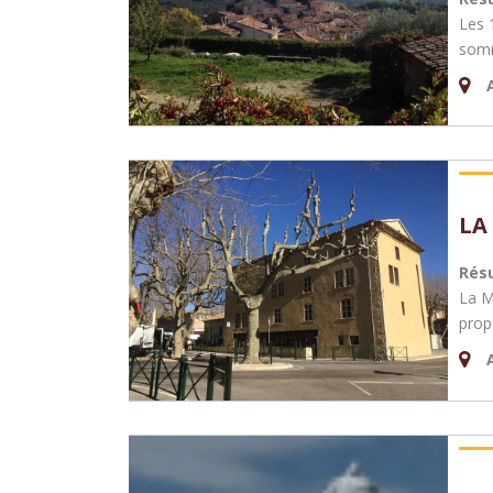
Les 
somm
LA
Rés
La M
prop