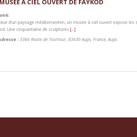
 MUSÉE À CIEL OUVERT DE FAYKOD
umé:
œur d’un paysage méditerranéen, un musée à ciel ouvert expose les 
od. Une cinquantaine de sculptures
[...]
Adresse :
3366 Route de Tourtour, 83630 Aups, France
,
Aups