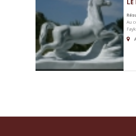
LE
Rés
Au c
Fayk