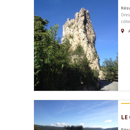
Rés
Dres
colo
LE
Rés