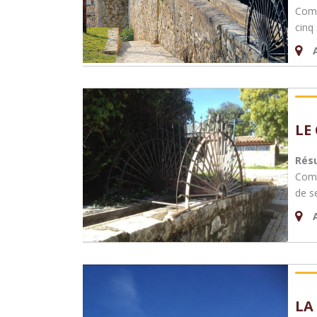
Comm
cinq
LE
Rés
Comm
de s
LA