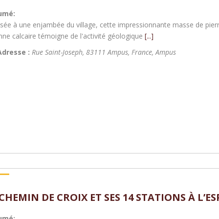
umé:
sée à une enjambée du village, cette impressionnante masse de pierre 
nne calcaire témoigne de l'activité géologique
[...]
Adresse :
Rue Saint-Joseph, 83111 Ampus, France
,
Ampus
 CHEMIN DE CROIX ET SES 14 STATIONS À L’
umé: