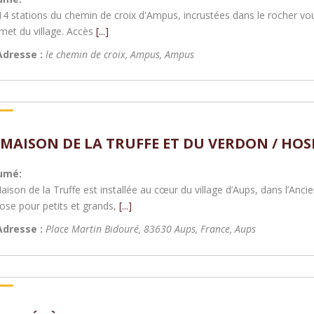
14 stations du chemin de croix d'Ampus, incrustées dans le rocher vo
et du village. Accès
[...]
Adresse :
le chemin de croix, Ampus
,
Ampus
 MAISON DE LA TRUFFE ET DU VERDON / HOS
umé:
aison de la Truffe est installée au cœur du village d’Aups, dans l’Ancie
ose pour petits et grands,
[...]
Adresse :
Place Martin Bidouré, 83630 Aups, France
,
Aups