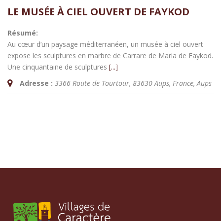
LE MUSÉE À CIEL OUVERT DE FAYKOD
Résumé:
Au cœur d’un paysage méditerranéen, un musée à ciel ouvert
expose les sculptures en marbre de Carrare de Maria de Faykod.
Une cinquantaine de sculptures
[...]
Adresse :
3366 Route de Tourtour, 83630 Aups, France
,
Aups