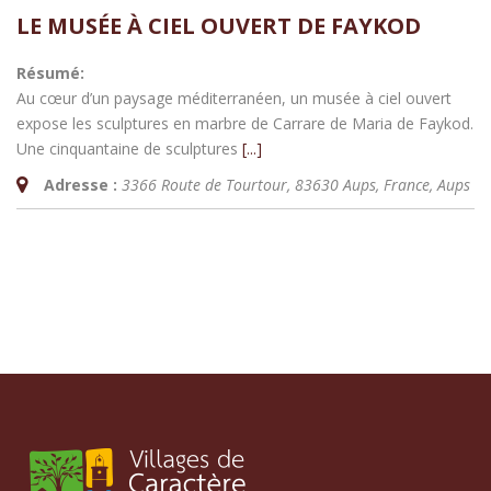
LE MUSÉE À CIEL OUVERT DE FAYKOD
Résumé:
Au cœur d’un paysage méditerranéen, un musée à ciel ouvert
expose les sculptures en marbre de Carrare de Maria de Faykod.
Une cinquantaine de sculptures
[...]
Adresse :
3366 Route de Tourtour, 83630 Aups, France
,
Aups