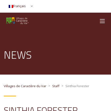
Français
NEWS
>
>
Villages de Caractère du Var
Staff
Sinthia Forester
SINTHIA FORESTER