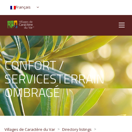
Français
CONFORT /
SERVICESTERRAIN
OMBRAGÉ
>
>
Villages de Caractère du Var
Directory listings