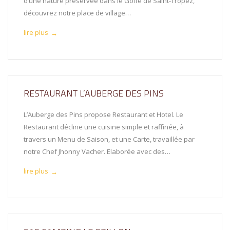
d’une nature préservée dans le Golfe de Saint-Tropez,
découvrez notre place de village…
lire plus
→
RESTAURANT L’AUBERGE DES PINS
L’Auberge des Pins propose Restaurant et Hotel. Le
Restaurant décline une cuisine simple et raffinée, à
travers un Menu de Saison, et une Carte, travaillée par
notre Chef Jhonny Vacher. Elaborée avec des…
lire plus
→