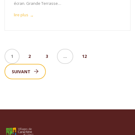
écran. Grande Terrasse…
lire plus
→
1
2
3
…
12
SUIVANT