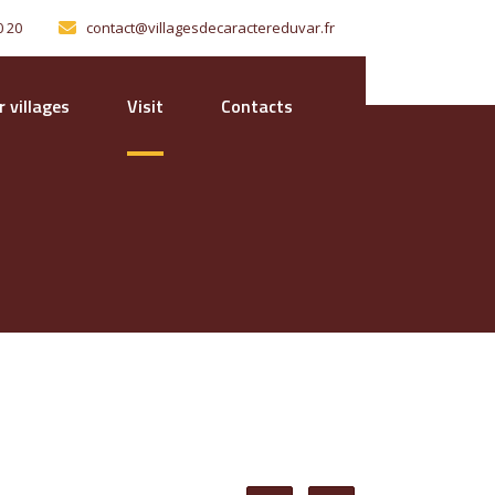
0 20
contact@villagesdecaractereduvar.fr
 villages
Visit
Contacts