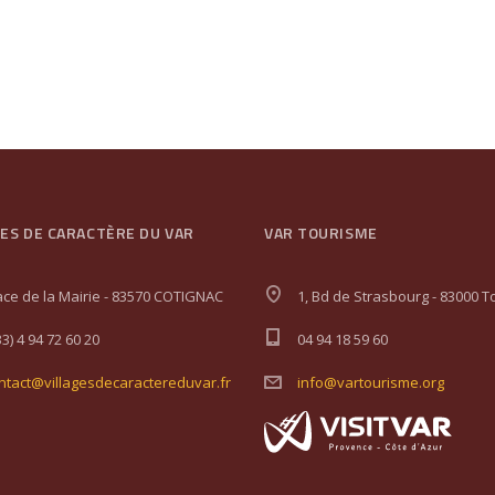
GES DE CARACTÈRE DU VAR
VAR TOURISME
ace de la Mairie - 83570 COTIGNAC
1, Bd de Strasbourg - 83000 T
33) 4 94 72 60 20
04 94 18 59 60
ntact@villagesdecaractereduvar.fr
info@vartourisme.org