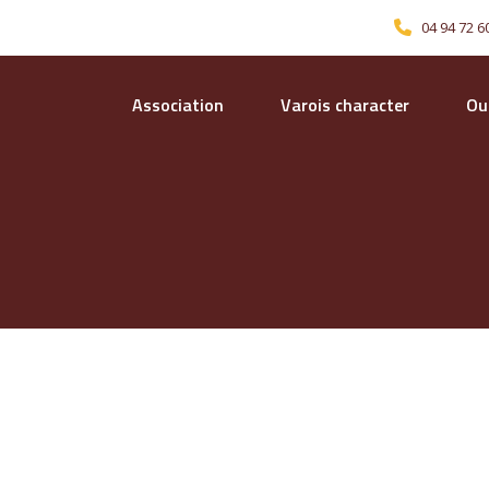
04 94 72 6
Association
Varois character
Our