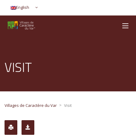
English
VISIT
>
Villages de Caractère du Var
Visit