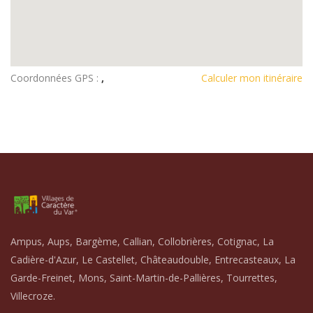
Coordonnées GPS :
,
Calculer mon itinéraire
Ampus, Aups, Bargème, Callian, Collobrières, Cotignac, La
Cadière-d'Azur, Le Castellet, Châteaudouble, Entrecasteaux, La
Garde-Freinet, Mons, Saint-Martin-de-Pallières, Tourrettes,
Villecroze.