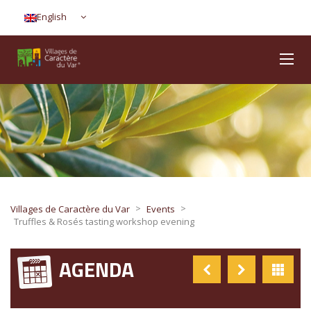
English
>
>
Villages de Caractère du Var
Events
Truffles & Rosés tasting workshop evening
AGENDA