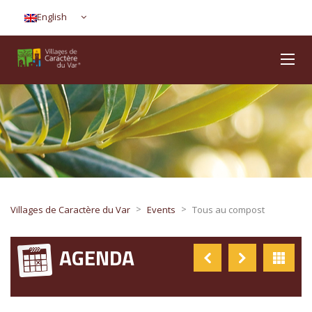
English
>
>
Villages de Caractère du Var
Events
Tous au compost
AGENDA