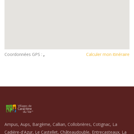
Coordonnées GPS :
,
Calculer mon itinéraire
Ampus, Aups, Bargème, Callian, Collobrières, Cotignac, La
Cadière-d'Azur, Le Castellet, Châteaudouble, Entrecasteaux, La