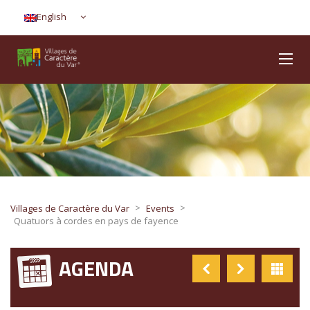
English
>
>
Villages de Caractère du Var
Events
Quatuors à cordes en pays de fayence
AGENDA