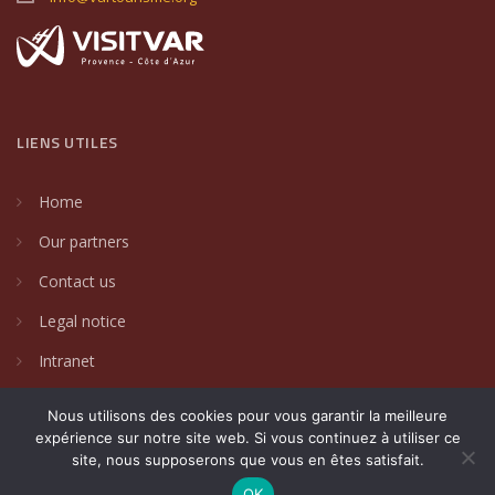
LIENS UTILES
Home
Our partners
Contact us
Legal notice
Intranet
Nous utilisons des cookies pour vous garantir la meilleure
expérience sur notre site web. Si vous continuez à utiliser ce
site, nous supposerons que vous en êtes satisfait.
2024 © Villages de caractère du Var. Un site créé par
DAKIN
Communication Globale
.
OK