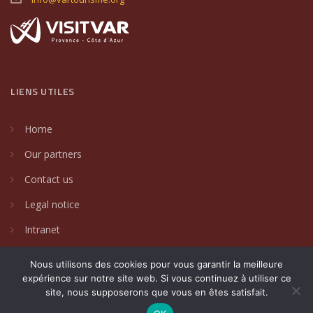
LIENS UTILES
Home
Our partners
Contact us
Legal notice
Intranet
Nous utilisons des cookies pour vous garantir la meilleure
expérience sur notre site web. Si vous continuez à utiliser ce
site, nous supposerons que vous en êtes satisfait.
2024 © Villages de caractère du Var. Un site créé par
DAKIN
Communication Globale
.