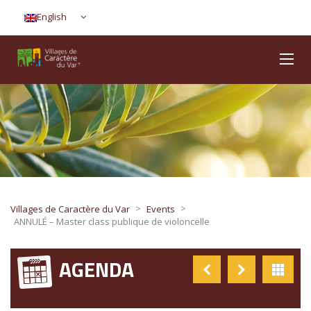
English
>
>
Villages de Caractère du Var
Events
ANNULÉ – Master class publique de violoncelle
AGENDA