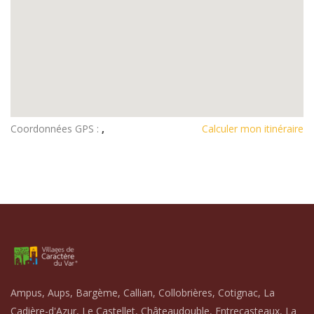
Coordonnées GPS :
,
Calculer mon itinéraire
Ampus, Aups, Bargème, Callian, Collobrières, Cotignac, La
Cadière-d'Azur, Le Castellet, Châteaudouble, Entrecasteaux, La