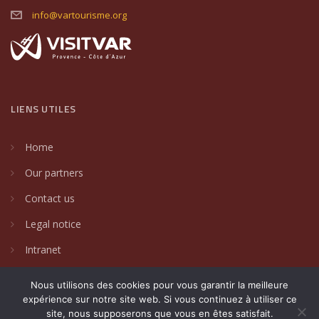
info@vartourisme.org
LIENS UTILES
Home
Our partners
Contact us
Legal notice
Intranet
Nous utilisons des cookies pour vous garantir la meilleure
expérience sur notre site web. Si vous continuez à utiliser ce
site, nous supposerons que vous en êtes satisfait.
2024 © Villages de caractère du Var. Un site créé par
DAKIN