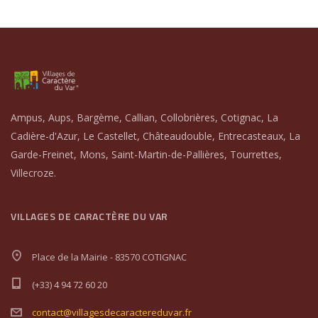
Ampus, Aups, Bargème, Callian, Collobrières, Cotignac, La
Cadière-d'Azur, Le Castellet, Châteaudouble, Entrecasteaux, La
Garde-Freinet, Mons, Saint-Martin-de-Pallières, Tourrettes,
Villecroze.
VILLAGES DE CARACTÈRE DU VAR
Place de la Mairie - 83570 COTIGNAC
(+33) 4 94 72 60 20
contact@villagesdecaractereduvar.fr