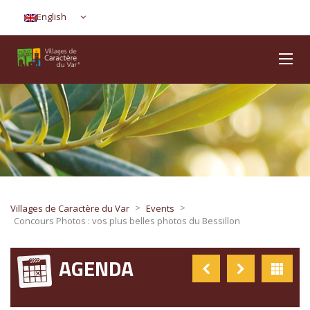
English
>
>
Villages de Caractère du Var
Events
Concours Photos : vos plus belles photos du Bessillon
AGENDA