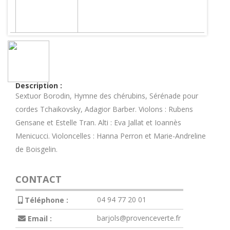
Description :
Sextuor Borodin, Hymne des chérubins, Sérénade pour
cordes Tchaikovsky, Adagior Barber. Violons : Rubens
Gensane et Estelle Tran. Alti : Eva Jallat et Ioannès
Menicucci. Violoncelles : Hanna Perron et Marie-Andreline
de Boisgelin.
CONTACT
04 94 77 20 01
Téléphone :
barjols@provenceverte.fr
Email :