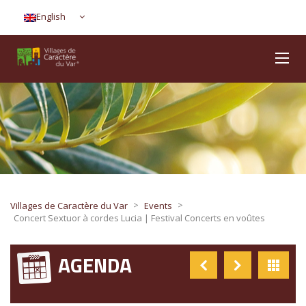
English
>
>
Villages de Caractère du Var
Events
Concert Sextuor à cordes Lucia | Festival Concerts en voûtes
AGENDA