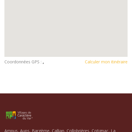
Coordonnées GPS :
,
Calculer mon itinéraire
Ampus, Aups, Bargème, Callian, Collobrières, Cotignac, La