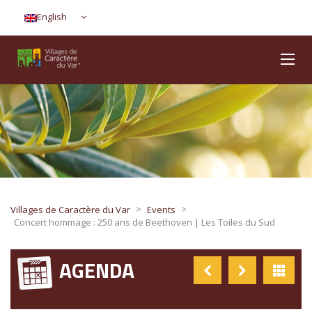
English
>
>
Villages de Caractère du Var
Events
Concert hommage : 250 ans de Beethoven | Les Toiles du Sud
AGENDA