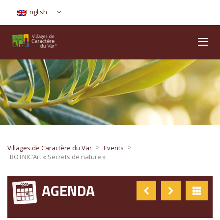
English
>
>
Villages de Caractère du Var
Events
BOTNIC’Art « Secrets de nature »
AGENDA