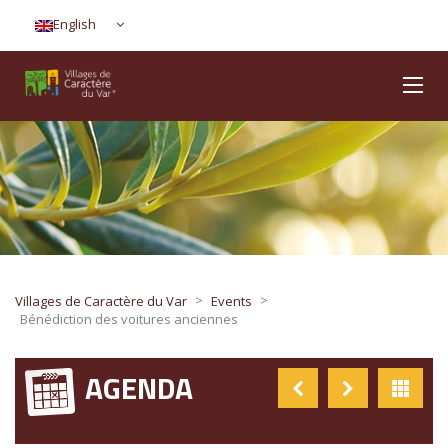
English
>
>
Villages de Caractère du Var
Events
Bénédiction des voitures anciennes
AGENDA