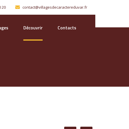
0 20
contact@villagesdecaractereduvar.fr
lages
Découvrir
Contacts