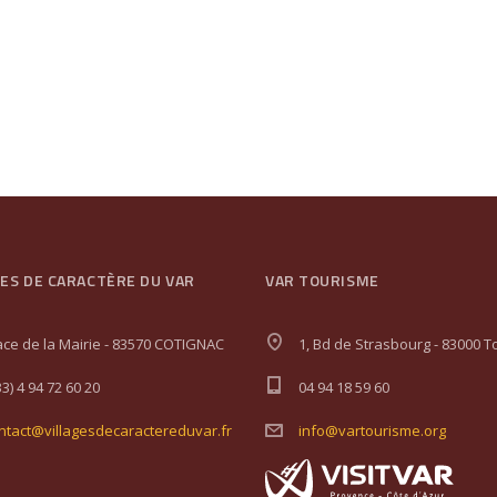
GES DE CARACTÈRE DU VAR
VAR TOURISME
ace de la Mairie - 83570 COTIGNAC
1, Bd de Strasbourg - 83000 T
33) 4 94 72 60 20
04 94 18 59 60
ntact@villagesdecaractereduvar.fr
info@vartourisme.org