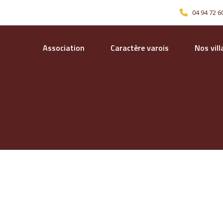
04 94 72 6
Association
Caractère varois
Nos vil