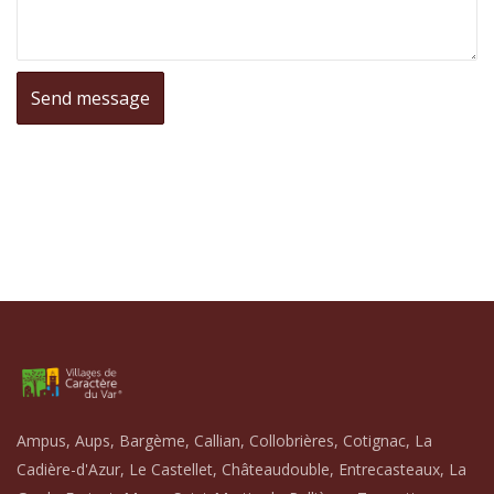
Ampus, Aups, Bargème, Callian, Collobrières, Cotignac, La
Cadière-d'Azur, Le Castellet, Châteaudouble, Entrecasteaux, La