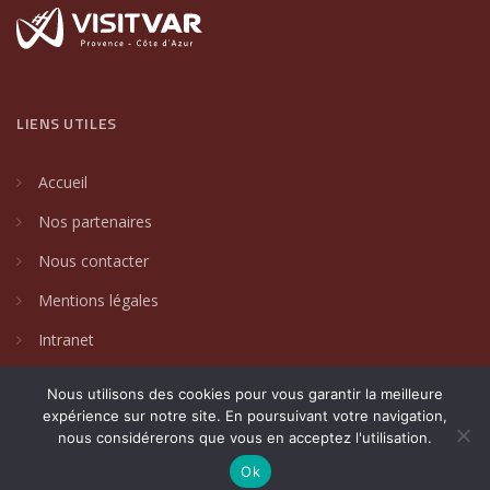
LIENS UTILES
Accueil
Nos partenaires
Nous contacter
Mentions légales
Intranet
Nous utilisons des cookies pour vous garantir la meilleure
expérience sur notre site. En poursuivant votre navigation,
nous considérerons que vous en acceptez l'utilisation.
2024 © Villages de caractère du Var. Un site créé par
DAKIN
Communication Globale
.
Ok