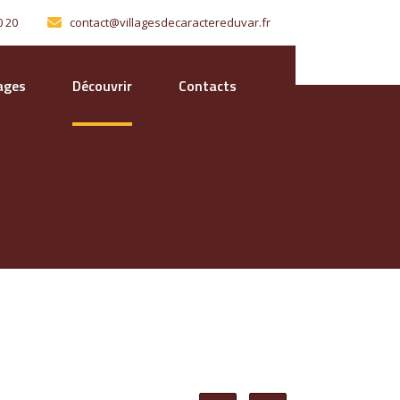
0 20
contact@villagesdecaractereduvar.fr
lages
Découvrir
Contacts