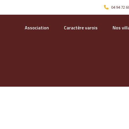
04 94 72 6
Association
Caractère varois
Nos vil