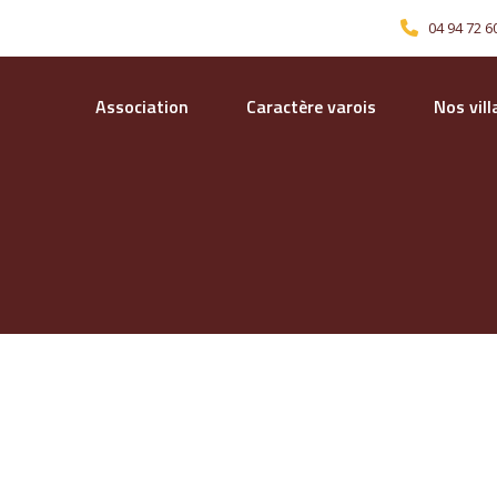
04 94 72 6
Association
Caractère varois
Nos vil