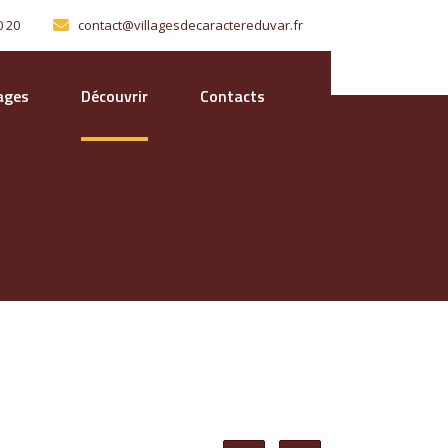
0 20
contact@villagesdecaractereduvar.fr
lages
Découvrir
Contacts