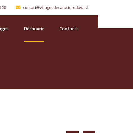
0 20
contact@villagesdecaractereduvar.fr
lages
Découvrir
Contacts