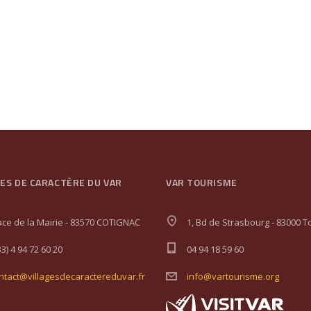
GES DE CARACTÈRE DU VAR
VAR TOURISME
ace de la Mairie - 83570 COTIGNAC
1, Bd de Strasbourg - 83000 T
33) 4 94 72 60 20
04 94 18 59 60
ntact@villagesdecaractereduvar.fr
info@vartourisme.org