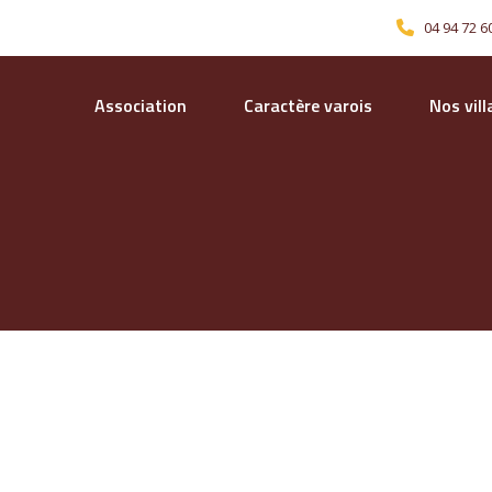
04 94 72 6
Association
Caractère varois
Nos vil