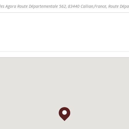
ales Agora Route Départementale 562, 83440 Callian,France
, Route Dép