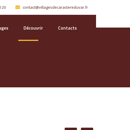
0 20
contact@villagesdecaractereduvar.fr
lages
Découvrir
Contacts