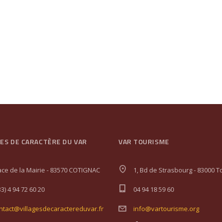
GES DE CARACTÈRE DU VAR
VAR TOURISME
ace de la Mairie - 83570 COTIGNAC
1, Bd de Strasbourg - 83000 T
33) 4 94 72 60 20
04 94 18 59 60
ntact@villagesdecaractereduvar.fr
info@vartourisme.org