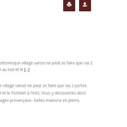
pittoresque village varois ne peut se faire que via 2
l au sud et le
[...]
 village varois ne peut se faire que via 2 portes
d et le Portalet à l'est). Vous y découvrirez alors
llages provençaux : belles maisons en pierre,
.