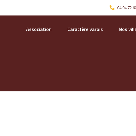
04 94 72 6
Association
Caractère varois
Nos vil