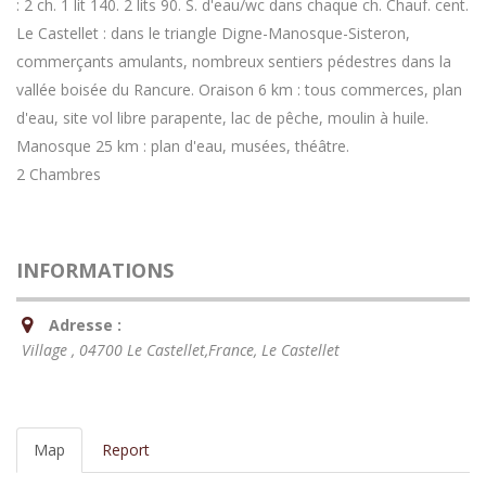
: 2 ch. 1 lit 140. 2 lits 90. S. d'eau/wc dans chaque ch. Chauf. cent.
Le Castellet : dans le triangle Digne-Manosque-Sisteron,
commerçants amulants, nombreux sentiers pédestres dans la
vallée boisée du Rancure. Oraison 6 km : tous commerces, plan
d'eau, site vol libre parapente, lac de pêche, moulin à huile.
Manosque 25 km : plan d'eau, musées, théâtre.
2 Chambres
INFORMATIONS
Adresse :
Village , 04700 Le Castellet,France
,
Le Castellet
Map
Report