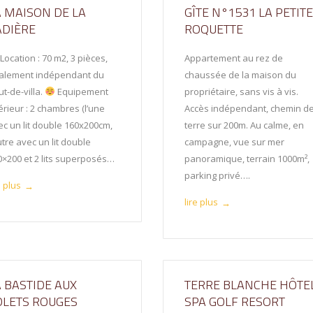
A MAISON DE LA
GÎTE N°1531 LA PETIT
ADIÈRE
ROQUETTE
Location : 70 m2, 3 pièces,
Appartement au rez de
talement indépendant du
chaussée de la maison du
t-de-villa.
Equipement
propriétaire, sans vis à vis.
érieur : 2 chambres (l’une
Accès indépendant, chemin d
ec un lit double 160x200cm,
terre sur 200m. Au calme, en
utre avec un lit double
campagne, vue sur mer
0×200 et 2 lits superposés…
panoramique, terrain 1000m²,
parking privé….
e plus
→
lire plus
→
A BASTIDE AUX
TERRE BLANCHE HÔTE
OLETS ROUGES
SPA GOLF RESORT