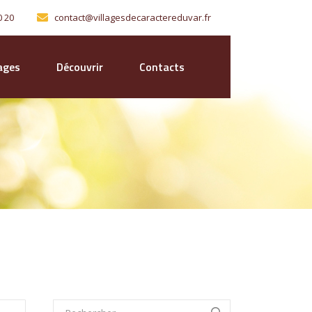
0 20
contact@villagesdecaractereduvar.fr
lages
Découvrir
Contacts