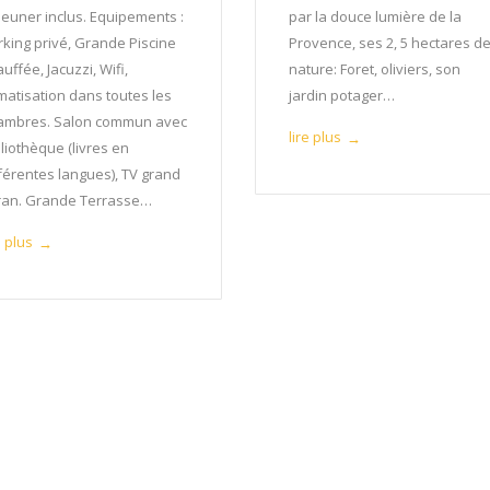
jeuner inclus. Equipements :
par la douce lumière de la
rking privé, Grande Piscine
Provence, ses 2, 5 hectares d
uffée, Jacuzzi, Wifi,
nature: Foret, oliviers, son
imatisation dans toutes les
jardin potager…
ambres. Salon commun avec
lire plus
→
liothèque (livres en
fférentes langues), TV grand
ran. Grande Terrasse…
e plus
→