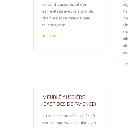
vélos, chaussures; et d’un
dé
2ème étage avec une grande
Pa
chambre et sa salle de bain,
cha
toilettes; d’un…
Cl
ch
lire plus
→
bib
di
éc
lir
MEUBLÉ AUSSIÈRE
(BASTIDES DE FAYENCE)
Au rez de chaussée : 1 pièce à
vivre comprenant le salon avec