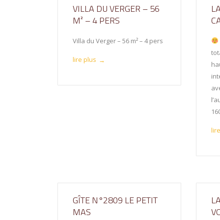
VILLA DU VERGER – 56
L
M² – 4 PERS
C
Villa du Verger – 56 m² – 4 pers
to
lire plus
→
hau
int
av
l’a
16
lir
GÎTE N°2809 LE PETIT
L
MAS
V