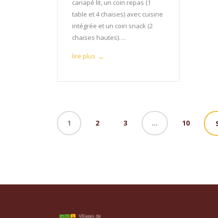
canapé lit, un coin repas (1
table et 4 chaises) avec cuisine
intégrée et un coin snack (2
chaises hautes)….
lire plus
→
1
2
3
…
10