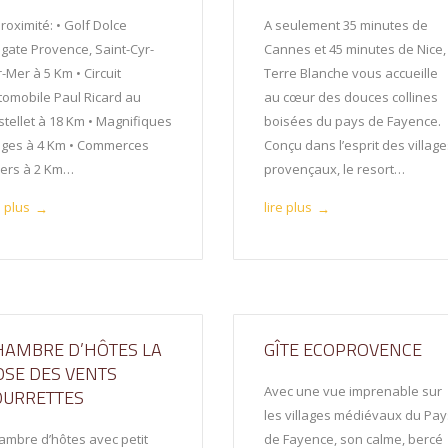
roximité: • Golf Dolce
A seulement 35 minutes de
égate Provence, Saint-Cyr-
Cannes et 45 minutes de Nice,
-Mer à 5 Km • Circuit
Terre Blanche vous accueille
tomobile Paul Ricard au
au cœur des douces collines
stellet à 18 Km • Magnifiques
boisées du pays de Fayence.
ages à 4 Km • Commerces
Conçu dans l’esprit des villag
vers à 2 Km…
provençaux, le resort…
e plus
lire plus
→
→
HAMBRE D’HÔTES LA
GÎTE ECOPROVENCE
OSE DES VENTS
Avec une vue imprenable sur
OURRETTES
les villages médiévaux du Pay
ambre d’hôtes avec petit
de Fayence, son calme, bercé