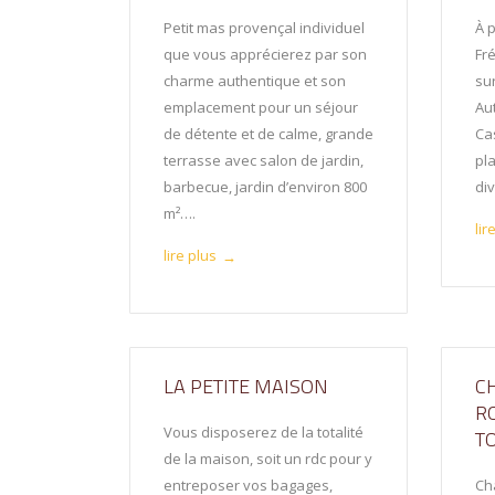
Petit mas provençal individuel
À p
que vous apprécierez par son
Fr
charme authentique et son
sur
emplacement pour un séjour
Au
de détente et de calme, grande
Ca
terrasse avec salon de jardin,
pl
barbecue, jardin d’environ 800
di
m²….
lir
lire plus
→
LA PETITE MAISON
C
R
Vous disposerez de la totalité
T
de la maison, soit un rdc pour y
entreposer vos bagages,
Ch