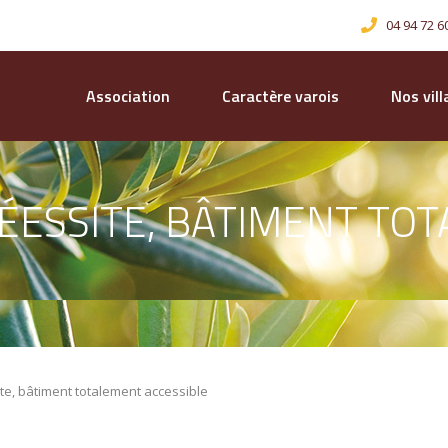
04 94 72 6
Association
Caractère varois
Nos vil
ÉESSITE, BÂTIMENT TO
ite, bâtiment totalement accessible