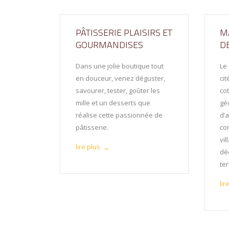
PÂTISSERIE PLAISIRS ET
M
GOURMANDISES
D
Dans une jolie boutique tout
Le
en douceur, venez déguster,
ci
savourer, tester, goûter les
cot
mille et un desserts que
gé
réalise cette passionnée de
d’a
pâtisserie.
co
vi
lire plus
→
dé
ter
lir