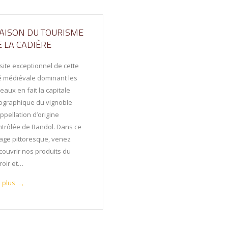
AISON DU TOURISME
E LA CADIÈRE
 site exceptionnel de cette
té médiévale dominant les
eaux en fait la capitale
ographique du vignoble
ppellation d’origine
ntrôlée de Bandol. Dans ce
llage pittoresque, venez
couvrir nos produits du
roir et…
e plus
→