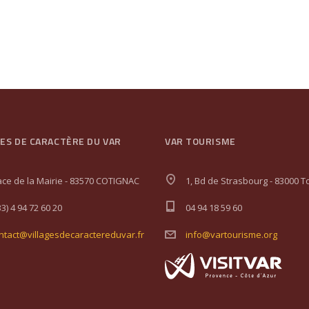
GES DE CARACTÈRE DU VAR
VAR TOURISME
ace de la Mairie - 83570 COTIGNAC
1, Bd de Strasbourg - 83000 T
33) 4 94 72 60 20
04 94 18 59 60
ntact@villagesdecaractereduvar.fr
info@vartourisme.org