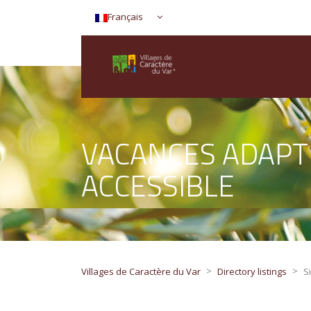
Français
VACANCES ADAPT
ACCESSIBLE
>
>
Villages de Caractère du Var
Directory listings
S