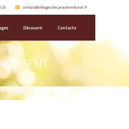
0 20
contact@villagesdecaractereduvar.fr
lages
Découvrir
Contacts
TALEMENT