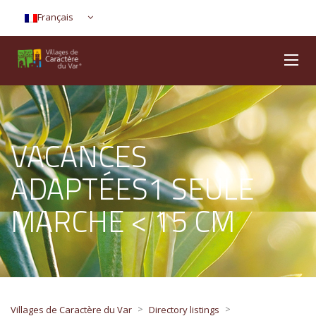
Français
VACANCES
ADAPTÉES1 SEULE
MARCHE < 15 CM
>
>
Villages de Caractère du Var
Directory listings