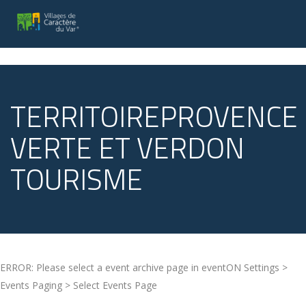
TERRITOIREPROVENCE
VERTE ET VERDON
TOURISME
ERROR: Please select a event archive page in eventON Settings >
Events Paging > Select Events Page