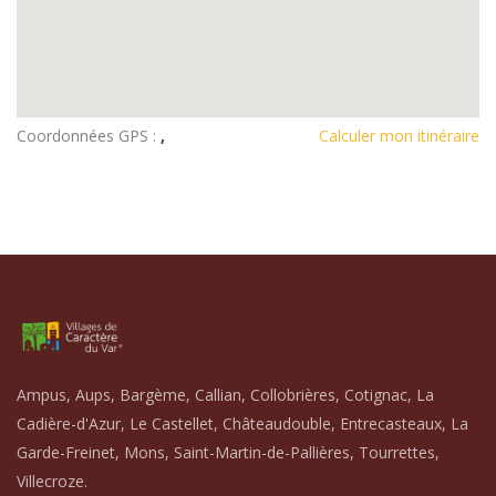
Coordonnées GPS :
,
Calculer mon itinéraire
Ampus, Aups, Bargème, Callian, Collobrières, Cotignac, La
Cadière-d'Azur, Le Castellet, Châteaudouble, Entrecasteaux, La
Garde-Freinet, Mons, Saint-Martin-de-Pallières, Tourrettes,
Villecroze.