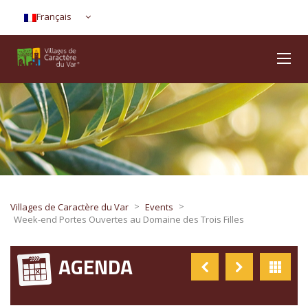
Français
>
>
Villages de Caractère du Var
Events
Week-end Portes Ouvertes au Domaine des Trois Filles
AGENDA