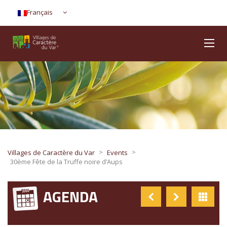
Français
>
>
Villages de Caractère du Var
Events
30ème Fête de la Truffe noire d’Aups
AGENDA