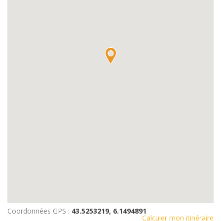
Coordonnées GPS :
43.5253219, 6.1494891
Calculer mon itinéraire