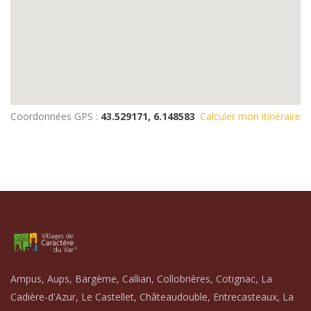
Coordonnées GPS :
43.529171, 6.148583
Calculer mon itinéraire
Ampus, Aups, Bargème, Callian, Collobrières, Cotignac, La
Cadière-d'Azur, Le Castellet, Châteaudouble, Entrecasteaux, La