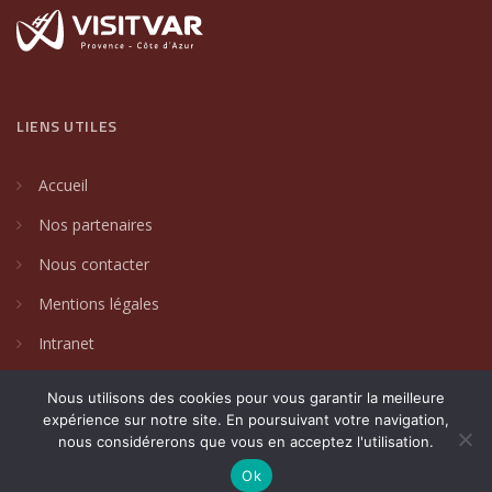
LIENS UTILES
Accueil
Nos partenaires
Nous contacter
Mentions légales
Intranet
Nous utilisons des cookies pour vous garantir la meilleure
expérience sur notre site. En poursuivant votre navigation,
nous considérerons que vous en acceptez l'utilisation.
2024 © Villages de caractère du Var. Un site créé par
DAKIN
Communication Globale
.
Ok