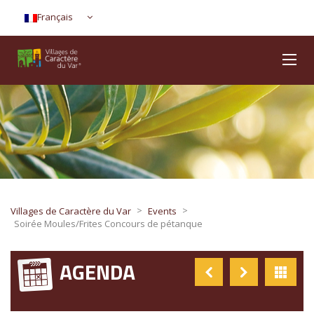
Français
>
>
Villages de Caractère du Var
Events
Soirée Moules/Frites Concours de pétanque
AGENDA