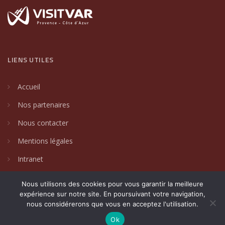
LIENS UTILES
Accueil
Nos partenaires
Nous contacter
Mentions légales
Intranet
Nous utilisons des cookies pour vous garantir la meilleure
expérience sur notre site. En poursuivant votre navigation,
nous considérerons que vous en acceptez l'utilisation.
2024 © Villages de caractère du Var. Un site créé par
DAKIN
Communication Globale
.
Ok