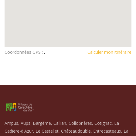
Coordonnées GPS :
,
Calculer mon itinéraire
Ampus, Aups, Bargème, Callian, Collobrières, Cotignac, La
Cadière-d'Azur, Le Castellet, Châteaudouble, Entrecasteaux, La