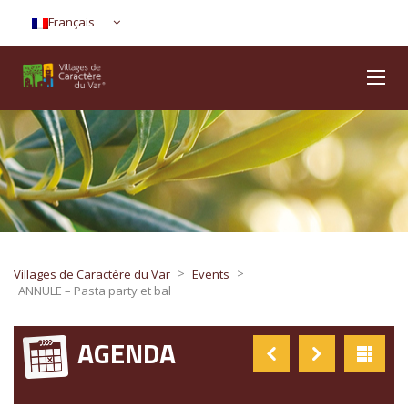
Français
>
>
Villages de Caractère du Var
Events
ANNULE – Pasta party et bal
AGENDA