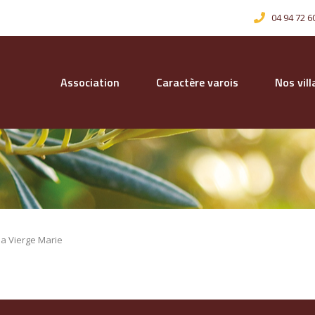
04 94 72 6
Association
Caractère varois
Nos vil
 la Vierge Marie