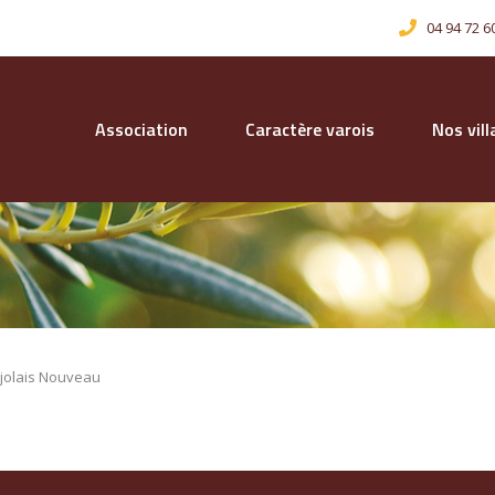
04 94 72 6
Association
Caractère varois
Nos vil
olais Nouveau