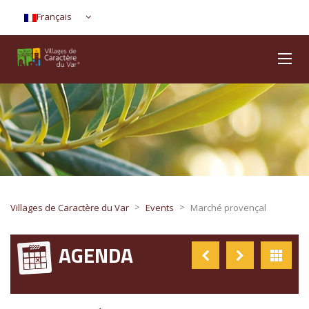
Français
>
>
Villages de Caractère du Var
Events
Marché provençal
AGENDA