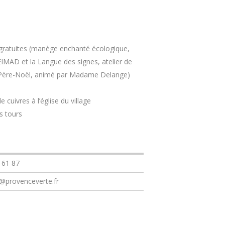
gratuites (manège enchanté écologique,
’EIMAD et la Langue des signes, atelier de
 au Père-Noël, animé par Madame Delange)
 cuivres à l’église du village
es tours
 61 87
@provenceverte.fr