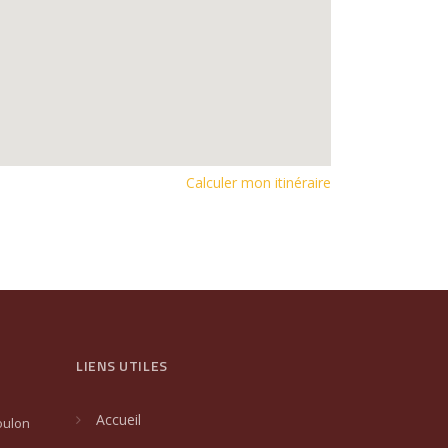
Calculer mon itinéraire
LIENS UTILES
Accueil
oulon