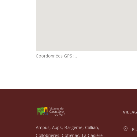
Coordonnées GPS :
,
VILLA
Ampus, Aups, Bargème, Callian,
Pl
Collobrières, Cotignac, La Cadière-