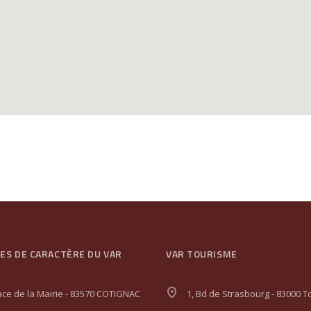
GES DE CARACTÈRE DU VAR
VAR TOURISME
ace de la Mairie - 83570 COTIGNAC
1, Bd de Strasbourg - 83000 T