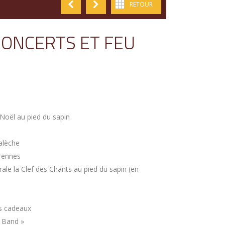
RETOUR
ONCERTS ET FEU
-Noël au pied du sapin
alèche
rennes
rale la Clef des Chants au pied du sapin (en
es cadeaux
s Band »