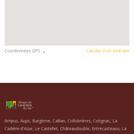
Coordonnées GPS :
,
Calculer mon itinéraire
Ampus, Aups, Bargème, Callian, Collobrières, Cotignac, La
Cadière-d'Azur, Le Castellet, Châteaudouble, Entrecasteaux, La