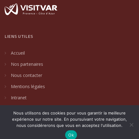
LIENS UTILES
Accueil
Nos partenaires
Nous contacter
Mentions légales
Intranet
Nous utilisons des cookies pour vous garantir la meilleure
expérience sur notre site. En poursuivant votre navigation,
nous considérerons que vous en acceptez l'utilisation.
2024 © Villages de caractère du Var. Un site créé par
DAKIN
Communication Globale
.
Ok