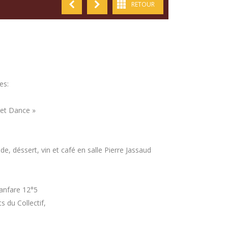
RETOUR
es:
eet Dance »
, déssert, vin et café en salle Pierre Jassaud
anfare 12°5
s du Collectif,