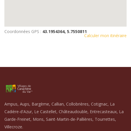
Coordonnées GPS :
43.1954364, 5.7550811
Calculer mon itinéraire
Ampus, Aups, Bargème, Callian, Collobrières, Cotignac, La
Cadière-d'Azur, Le Castellet, Châteaudouble, Entrecasteaux, La
Garde-Freinet, Mons, Saint-Martin-de-Pallières, Tourrettes,
Villecroze.