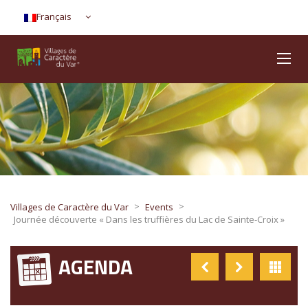
Français
>
>
Villages de Caractère du Var
Events
Journée découverte « Dans les truffières du Lac de Sainte-Croix »
AGENDA